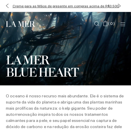
Creme para as Mãos de presente em compras acima de R$3.500
(
0
)
LA MER
BLUE HEART
O oceano é nosso recurso mais abundante. Ele é o sistema de
suporte da vida do planeta e abriga uma das plantas marinhas
mais prolíficas da natureza: o kelp gigante. Seu poder de
autorrenovação inspira todos os nossos tratamentos
calmantes para a pele, e seu papel essencial na captura de
dióxido de carbono e na redução da erosão costeira faz dele