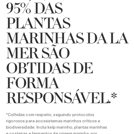
95% DAS
PLANTAS
MARINHAS DA LA
MER SÃO
OBTIDAS DE
FORMA
RESPONSÁVEL.*
*Colhidas com respeito, seguindo protocolos
rigorosos para ecossistemas marinhos críticos e
biodiversidade. Inclui kelp marinho, plantas marinhas
e costeiras e fermentos de origem marinha, por