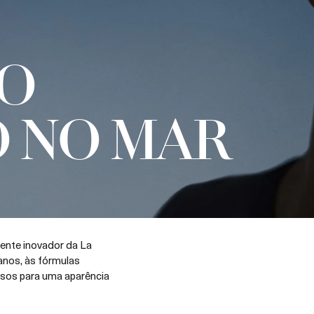
O
O NO MAR
ente inovador da La
anos, às fórmulas
osos para uma aparência