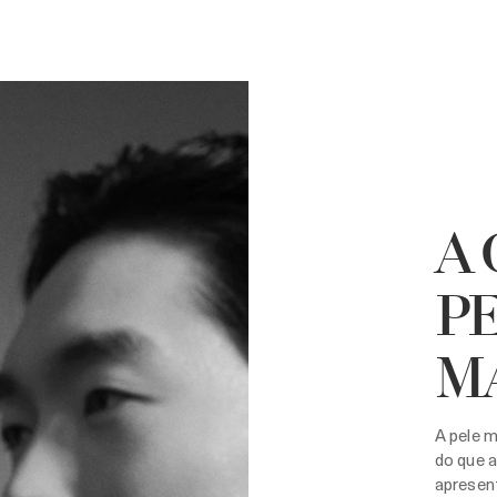
A 
P
M
A pele m
do que a
apresen