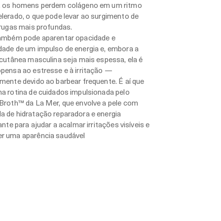
, os homens perdem colágeno em um ritmo
lerado, o que pode levar ao surgimento de
 rugas mais profundas.
também pode aparentar opacidade e
dade de um impulso de energia e, embora a
 cutânea masculina seja mais espessa, ela é
pensa ao estresse e à irritação —
mente devido ao barbear frequente. É aí que
a rotina de cuidados impulsionada pelo
Broth™ da La Mer, que envolve a pele com
 de hidratação reparadora e energia
zante para ajudar a acalmar irritações visíveis e
r uma aparência saudável