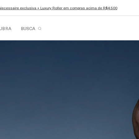
Necessaire exclusiva + Luxury Roller em compras acima de R$4.500
UBRA
BUSCA