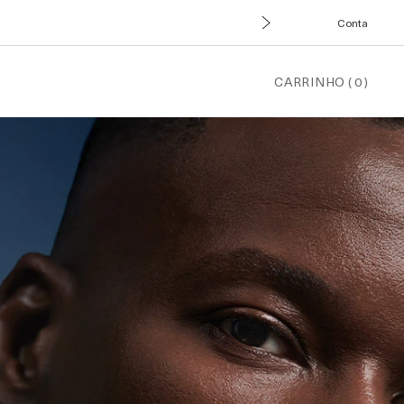
Conta
CARRINHO
(
0
)