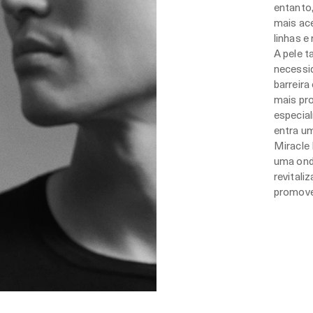
entanto
mais ace
linhas e
A pele 
necessi
barreira
mais pro
especial
entra um
Miracle 
uma onda
revitali
promove