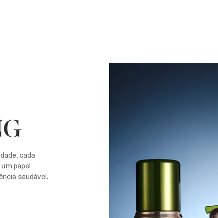
NG
idade, cada
 um papel
ência saudável.