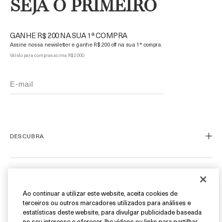
SEJA O PRIMEIRO
GANHE R$ 200 NA SUA 1ª COMPRA
Assine nossa newsletter e ganhe R$ 200 off na sua 1ª compra.
Válido para compras acima R$ 2.000.
DESCUBRA
Nosso Legado
Nossa Arte
ATENDIMENTO AO CLIENTE
Miracle Broth™
Ao continuar a utilizar este website, aceita cookies de
terceiros ou outros marcadores utilizados para análises e
Blue Heart
Meu Perfil
estatísticas deste website, para divulgar publicidade baseada
Ofertas
no seu interesse e oferecer-lhe vídeos ou links para partilhar
Fale Conosco