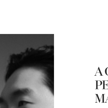
A 
P
M