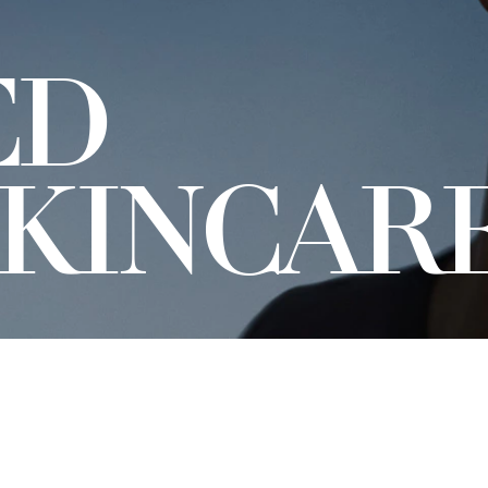
ED
SKINCAR