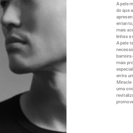
A pele m
do que a
apresen
entanto
mais ace
linhas e
A pele 
necessi
barreira
mais pro
especial
entra um
Miracle 
uma onda
revitali
promove