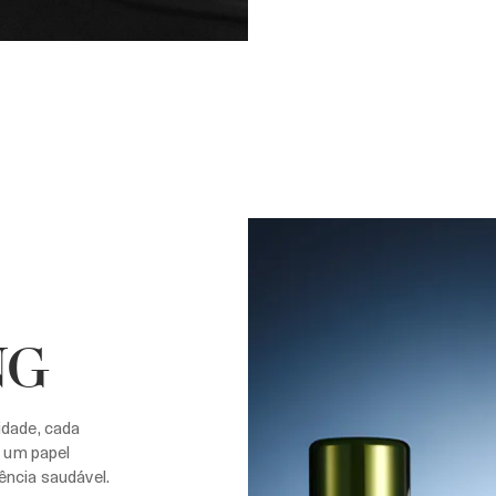
NG
idade, cada
 um papel
ência saudável.