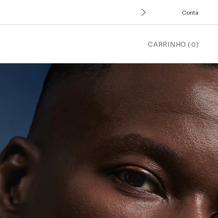
Conta
CARRINHO
(
0
)