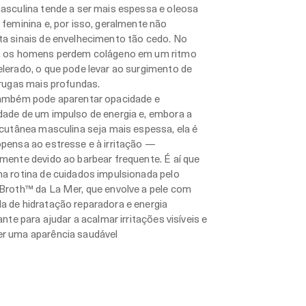
asculina tende a ser mais espessa e oleosa
 feminina e, por isso, geralmente não
ta sinais de envelhecimento tão cedo. No
, os homens perdem colágeno em um ritmo
lerado, o que pode levar ao surgimento de
 rugas mais profundas.
também pode aparentar opacidade e
dade de um impulso de energia e, embora a
 cutânea masculina seja mais espessa, ela é
pensa ao estresse e à irritação —
mente devido ao barbear frequente. É aí que
a rotina de cuidados impulsionada pelo
Broth™ da La Mer, que envolve a pele com
 de hidratação reparadora e energia
zante para ajudar a acalmar irritações visíveis e
r uma aparência saudável