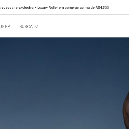
Necessaire exclusiva + Luxury Roller em compras acima de R$4.500
UBRA
BUSCA