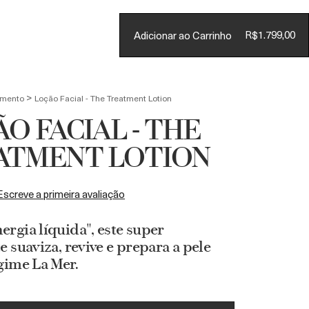
Conta
R$1.799,00
Adicionar ao Carrinho
CARRINHO
(
0
)
>
amento
Loção Facial - The Treatment Lotion
O FACIAL - THE
ATMENT LOTION
Escreve a primeira avaliação
rgia líquida", este super
e suaviza, revive e prepara a pele
gime La Mer.