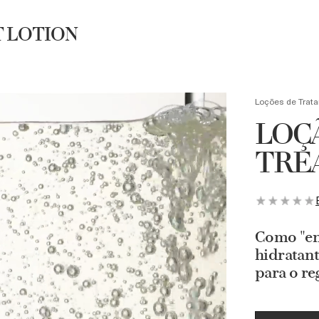
Necessaire exclusiva + Luxury Roller em compras acima de R$4.500
T LOTION
UBRA
BUSCA
Loções de Trat
LOÇÃ
TRE
Como "ene
hidratant
para o re