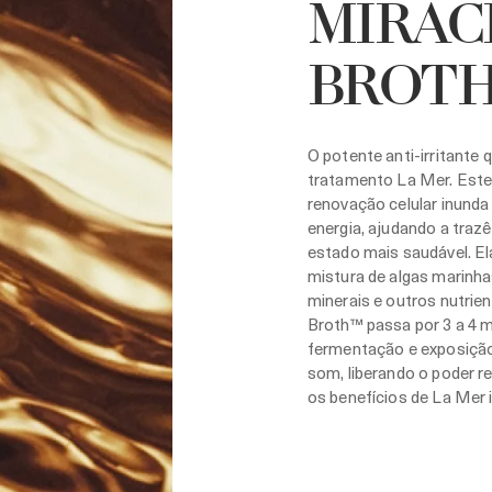
MIRAC
BROT
O potente anti-irritante 
tratamento La Mer. Este e
renovação celular inunda
energia, ajudando a trazê
estado mais saudável. 
mistura de algas marinha
minerais e outros nutrien
Broth™ passa por 3 a 4 
fermentação e exposição
som, liberando o poder r
os benefícios de La Mer 