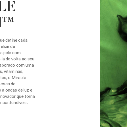
LE
H™
que define cada
lixir de
 a pele com
-la de volta ao seu
Elaborado com uma
s, vitaminas,
tes, o Miracle
meses de
 a ondas de luz e
enovador que torna
inconfundíveis.