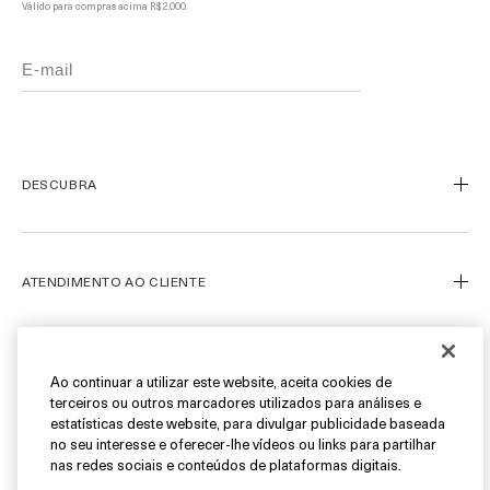
Válido para compras acima R$ 2.000.
DESCUBRA
Nosso Legado
Nossa Arte
ATENDIMENTO AO CLIENTE
Miracle Broth™
Blue Heart
Meu Perfil
Ofertas
Fale Conosco
SIGA-NOS
Ao continuar a utilizar este website, aceita cookies de
terceiros ou outros marcadores utilizados para análises e
Personal Shopper
estatísticas deste website, para divulgar publicidade baseada
Cancelamentos & Devoluções
Instagram
no seu interesse e oferecer-lhe vídeos ou links para partilhar
nas redes sociais e conteúdos de plataformas digitais.
Encontre uma Boutique/SPA
Facebook