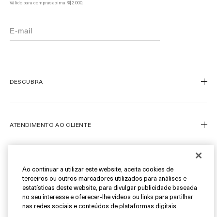
Válido para compras acima R$ 2.000.
DESCUBRA
Nosso Legado
Nossa Arte
ATENDIMENTO AO CLIENTE
Miracle Broth™
Blue Heart
Meu Perfil
Ofertas
Fale Conosco
SIGA-NOS
Ao continuar a utilizar este website, aceita cookies de
terceiros ou outros marcadores utilizados para análises e
Personal Shopper
estatísticas deste website, para divulgar publicidade baseada
Cancelamentos & Devoluções
Instagram
no seu interesse e oferecer-lhe vídeos ou links para partilhar
nas redes sociais e conteúdos de plataformas digitais.
Encontre uma Boutique/SPA
Facebook