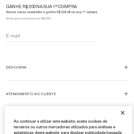
GANHE R$ 200 NA SUA 1ª COMPRA
Assine nossa newsletter e ganhe R$ 200 off na sua 1ª compra.
Válido para compras acima R$ 2.000.
DESCUBRA
Nosso Legado
Nossa Arte
ATENDIMENTO AO CLIENTE
Miracle Broth™
Blue Heart
Meu Perfil
Ofertas
Fale Conosco
SIGA-NOS
Ao continuar a utilizar este website, aceita cookies de
terceiros ou outros marcadores utilizados para análises e
Personal Shopper
estatísticas deste website, para divulgar publicidade baseada