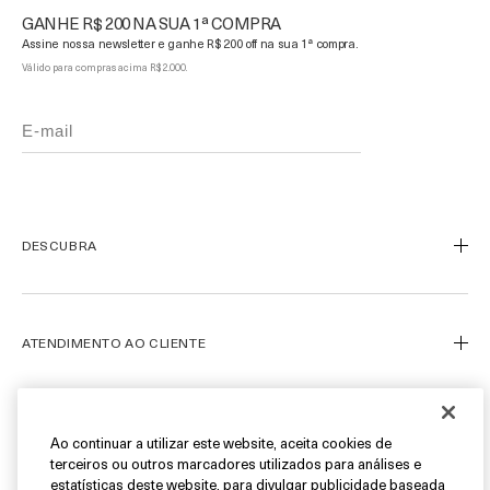
GANHE R$ 200 NA SUA 1ª COMPRA
Assine nossa newsletter e ganhe R$ 200 off na sua 1ª compra.
Válido para compras acima R$ 2.000.
DESCUBRA
Nosso Legado
Nossa Arte
ATENDIMENTO AO CLIENTE
Miracle Broth™
Blue Heart
Meu Perfil
Ofertas
Fale Conosco
SIGA-NOS
Ao continuar a utilizar este website, aceita cookies de
terceiros ou outros marcadores utilizados para análises e
Personal Shopper
estatísticas deste website, para divulgar publicidade baseada