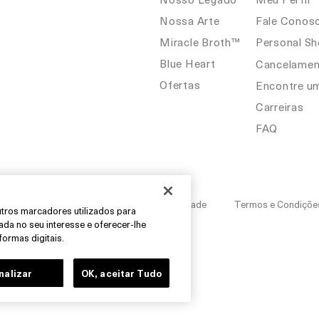
Nossa Arte
Fale Conos
Miracle Broth™
Personal S
Blue Heart
Cancelamen
Ofertas
Encontre u
Carreiras
FAQ
cios com Base em Interesses
Autenticidade
Termos e Condiçõe
outros marcadores utilizados para
eada no seu interesse e oferecer-lhe
formas digitais.
nalizar
OK, aceitar Tudo