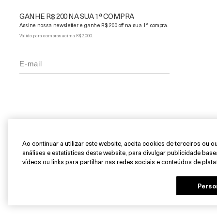
GANHE R$ 200 NA SUA 1ª COMPRA
Assine nossa newsletter e ganhe R$ 200 off na sua 1ª compra.
Válido para compras acima R$ 2.000.
© La Mer Technology, Inc.
Anún
Ao continuar a utilizar este website, aceita cookies de terceiros ou 
análises e estatísticas deste website, para divulgar publicidade bas
vídeos ou links para partilhar nas redes sociais e conteúdos de plata
Perso