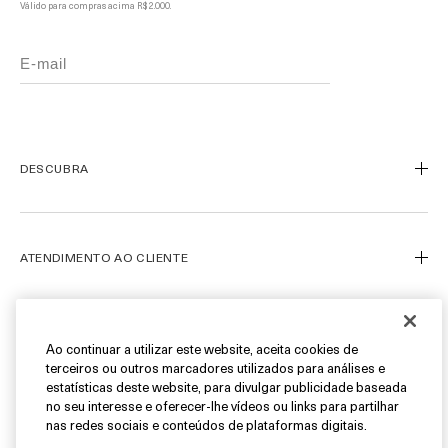
Válido para compras acima R$ 2.000.
DESCUBRA
Nosso Legado
Nossa Arte
ATENDIMENTO AO CLIENTE
Miracle Broth™
Blue Heart
Meu Perfil
Ofertas
Fale Conosco
SIGA-NOS
Ao continuar a utilizar este website, aceita cookies de
terceiros ou outros marcadores utilizados para análises e
Personal Shopper
estatísticas deste website, para divulgar publicidade baseada
Cancelamentos & Devoluções
Instagram
no seu interesse e oferecer-lhe vídeos ou links para partilhar
nas redes sociais e conteúdos de plataformas digitais.
Encontre uma Boutique/SPA
Facebook