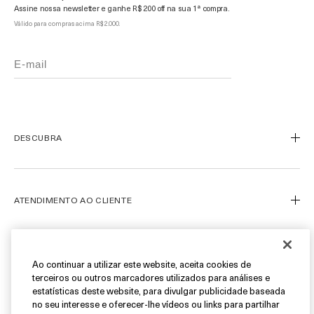
Assine nossa newsletter e ganhe R$ 200 off na sua 1ª compra.
Válido para compras acima R$ 2.000.
DESCUBRA
Nosso Legado
Nossa Arte
ATENDIMENTO AO CLIENTE
Miracle Broth™
Blue Heart
Meu Perfil
Ofertas
Fale Conosco
SIGA-NOS
Ao continuar a utilizar este website, aceita cookies de
terceiros ou outros marcadores utilizados para análises e
Personal Shopper
estatísticas deste website, para divulgar publicidade baseada
Cancelamentos & Devoluções
Instagram
no seu interesse e oferecer-lhe vídeos ou links para partilhar