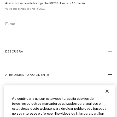
Assine nossa newsletter e ganhe R$ 200 off na sua 1ª compra.
Válido para compras acima R$ 2.000.
DESCUBRA
Nosso Legado
Nossa Arte
ATENDIMENTO AO CLIENTE
Miracle Broth™
Blue Heart
Meu Perfil
Ofertas
Fale Conosco
SIGA-NOS
Ao continuar a utilizar este website, aceita cookies de
terceiros ou outros marcadores utilizados para análises e
Personal Shopper
estatísticas deste website, para divulgar publicidade baseada
Cancelamentos & Devoluções
Instagram
no seu interesse e oferecer-lhe vídeos ou links para partilhar