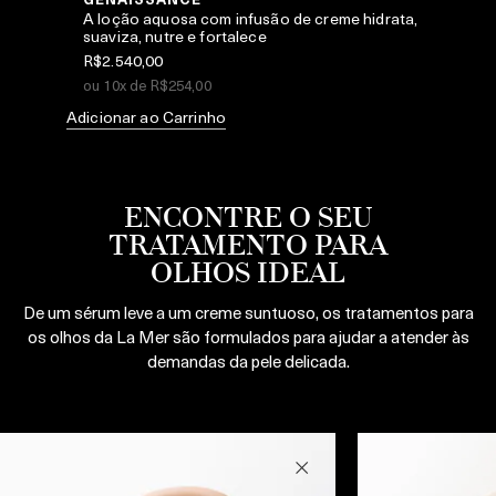
A loção aquosa com infusão de creme hidrata,
suaviza, nutre e fortalece
R$2.540,00
Ad
ou 10x de R$254,00
Adicionar ao Carrinho
ENCONTRE O SEU
TRATAMENTO PARA
OLHOS IDEAL
De um sérum leve a um creme suntuoso, os tratamentos para
os olhos da La Mer são formulados para ajudar a atender às
demandas da pele delicada.