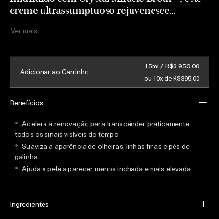
creme ultrassumptuoso rejuvenesce
visivelmente os olhos e as áreas de expressão
Ver mais
para transcender praticamente todos os
sinais do tempo.
15ml / R$3.950,00
Adicionar ao Carrinho
ou 10x de R$395,00
Benefícios
Acelera a renovação para transcender praticamente
todos os sinais visíveis do tempo
Suaviza a aparência de olheiras, linhas finas e pés de
galinha
Ajuda a pele a parecer menos inchada e mais elevada
Ingredientes