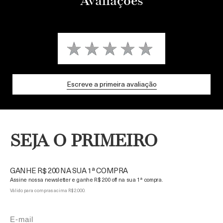
Avaliações
abaixo dos olhos, são visivelmente
abaixo dos olhos, 
reduzidas
Adicionar ao Carrinho
Adicionar ao Carri
Escreve a primeira avaliação
SEJA O PRIMEIRO
GANHE R$ 200 NA SUA 1ª COMPRA
Assine nossa newsletter e ganhe R$ 200 off na sua 1ª compra.
Válido para compras acima R$ 2.000.