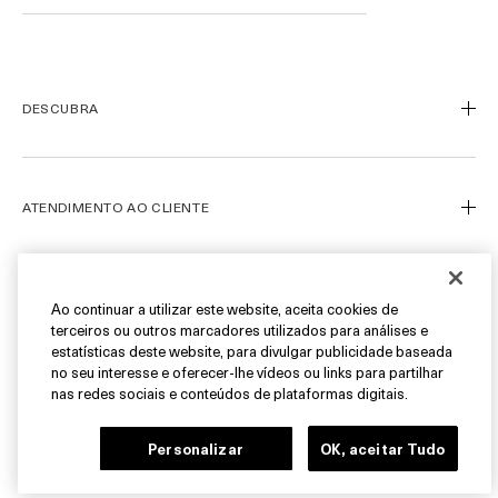
DESCUBRA
Nosso Legado
Nossa Arte
ATENDIMENTO AO CLIENTE
Miracle Broth™
Blue Heart
Meu Perfil
Ofertas
Fale Conosco
SIGA-NOS
Ao continuar a utilizar este website, aceita cookies de
terceiros ou outros marcadores utilizados para análises e
Personal Shopper
estatísticas deste website, para divulgar publicidade baseada
Cancelamentos & Devoluções
Instagram
no seu interesse e oferecer-lhe vídeos ou links para partilhar
nas redes sociais e conteúdos de plataformas digitais.
Encontre uma Boutique/SPA
Facebook
© La Mer Technology, Inc.
FAQ
Pinterest
Personalizar
OK, aceitar Tudo
Carreiras
YouTube
Gerenciar Cookies do Site