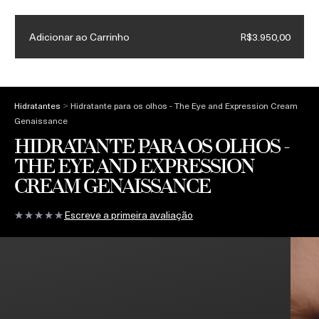
Creme para as Mãos de presente em compras acima de R$3.500
Adicionar ao Carrinho
R$3.950,00
(
0
)
>
Hidratantes
Hidratante para os olhos - The Eye and Expression Cream
Genaissance
HIDRATANTE PARA OS OLHOS -
THE EYE AND EXPRESSION
CREAM GENAISSANCE
Escreve a primeira avaliação