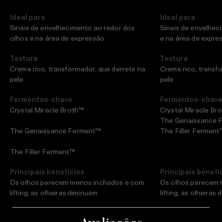
Ideal para
Ideal para
Sinais de envelhecimento ao redor dos
Sinais de envelhec
olhos e na área de expressão
e na área de expre
Textura
Textura
Creme rico, transformador, que derrete na
Creme rico, transf
pele
pele
Fermentos-chave
Fermentos-chav
Crystal Miracle Broth™
Crystal Miracle Br
The Genaissance 
The Genaissance Ferment™
The Filler Ferment
The Filler Ferment™
Principais benefícios
Principais benefí
Os olhos parecem menos inchados e com
Os olhos parecem 
lifting; as olheiras diminuem
lifting; as olheiras
Linhas, incluindo pés de galinha e linhas
Linhas, incluindo p