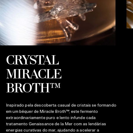
CRYSTAL
MIRACLE
C
q
F
BROTH™
d
Inspirado pela descoberta casual de cristais se formando
em um béquer de Miracle Broth™, este fermento
extraordinariamente puro e lento infunde cada
tratamento Genaissance de la Mer com as lendárias
energias curativas do mar, ajudando a acelerar a