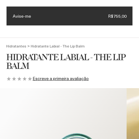
Necessaire exclusiva + Luxury Roller em compras acima de
R$4.500
Avise-me
R$755,00
(
0
)
>
Hidratantes
Hidratante Labial - The Lip Balm
HIDRATANTE LABIAL - THE LIP
BALM
Escreve a primeira avaliação