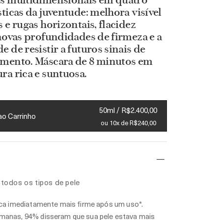
os multidimensionais em quatro
sticas da juventude: melhora visível
s e rugas horizontais, flacidez
 novas profundidades de firmeza e a
e de resistir a futuros sinais de
imento. Máscara de 8 minutos em
ra rica e suntuosa.
50ml / R$2.400,00
ao Carrinho
ou 10x de R$240,00
todos os tipos de pele
fica imediatamente mais firme após um uso*.
manas, 94% disseram que sua pele estava mais