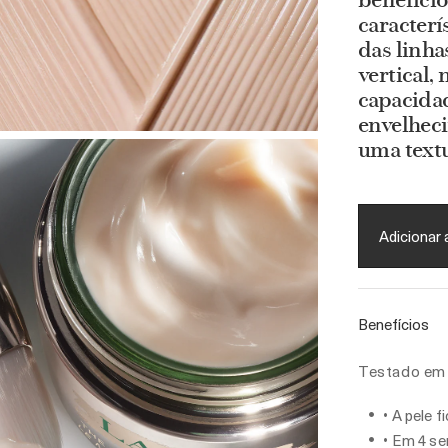
benefíci
caracterí
das linha
vertical,
capacidad
envelhec
uma textu
Adicionar 
Benefícios
Testado em 
• A pele 
• Em 4 se