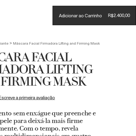
Conta
R$2.400,00
Adicionar ao Carrinho
CARRINHO
(
0
)
>
iante
Máscara Facial Firmadora Lifting and Firming Mask
CARA FACIAL
MADORA LIFTING
 FIRMING MASK
Escreve a primeira avaliação
ento sem enxágue que preenche e
 pele para deixá-la mais firme
mente. Com o tempo, revela