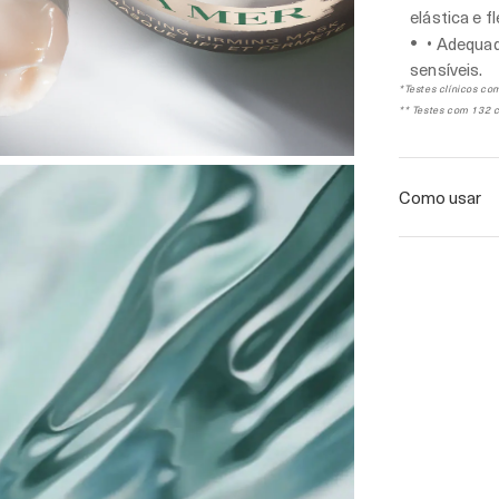
elástica e fl
• Adequad
sensíveis.
*Testes clínicos co
** Testes com 132 c
Como usar