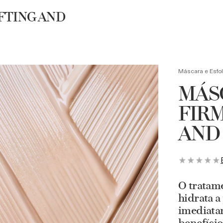
Necessaire exclusiva + Luxury Roller em compras acima de R$4.500
FTING AND
UBRA
BUSCA
Máscara e Esfol
MÁS
FIR
AND
O tratam
hidrata a
imediata