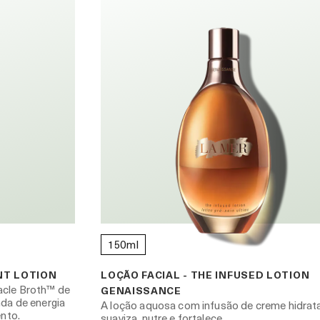
150ml
NT LOTION
LOÇÃO FACIAL - THE INFUSED LOTION
acle Broth™ de
GENAISSANCE
nda de energia
A loção aquosa com infusão de creme hidrata
ento.
suaviza, nutre e fortalece