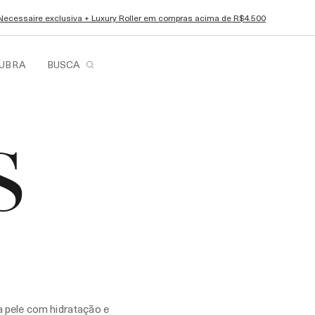
Necessaire exclusiva + Luxury Roller em compras acima de R$4.500
UBRA
BUSCA
S
a pele com hidratação e