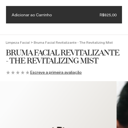
Necessaire exclusiva + Luxury Roller em compras acima de
R$4.500
Adicionar ao Carrinho
R$825,00
(
0
)
>
Limpeza Facial
Bruma Facial Revitalizante - The Revitalizing Mist
BRUMA FACIAL REVITALIZANTE
- THE REVITALIZING MIST
Escreve a primeira avaliação