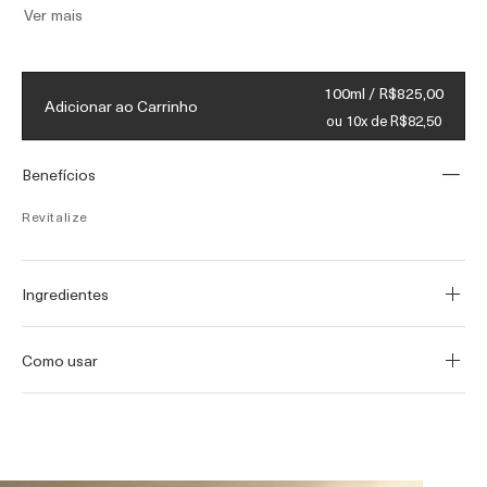
Ver mais
Embalagem redesenhada com um
pensamento sustentável, que incorpora no
100ml / R$825,00
mínimo 45% PCR e princípios de reciclagem
Adicionar ao Carrinho
ou 10x de R$82,50
sempre que possível.
Benefícios
Revitalize
Ingredientes
Como usar