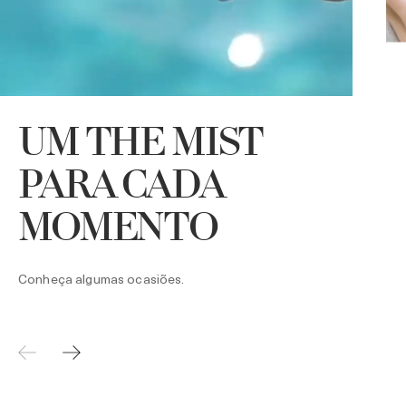
UM THE MIST
U
A
PARA CADA
h
MOMENTO
Conheça algumas ocasiões.