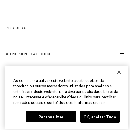
DESCUBRA
Nosso Legado
Nossa Arte
ATENDIMENTO AO CLIENTE
Miracle Broth™
Blue Heart
Meu Perfil
Ofertas
Fale Conosco
SIGA-NOS
Ao continuar a utilizar este website, aceita cookies de
terceiros ou outros marcadores utilizados para análises e
Personal Shopper
estatísticas deste website, para divulgar publicidade baseada
Cancelamentos & Devoluções
Instagram
no seu interesse e oferecer-lhe vídeos ou links para partilhar
nas redes sociais e conteúdos de plataformas digitais.
Encontre uma Boutique/SPA
Facebook
© La Mer Technology, Inc.
FAQ
Pinterest
Personalizar
OK, aceitar Tudo
Carreiras
YouTube
Gerenciar Cookies do Site