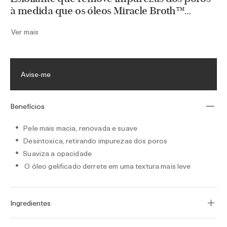
à medida que os óleos Miracle Broth™
reabastecem, acalmam e
Ver mais
suavizam.Embalagem redesenhada com um
pensamento sustentável, que incorpora no
mínimo 45% PCR e princípios de reciclagem
sempre que possível.
Avise-me
Benefícios
Pele mais macia, renovada e suave
Desintoxica, retirando impurezas dos poros
Suaviza a opacidade
O óleo gelificado derrete em uma textura mais leve
Ingredientes