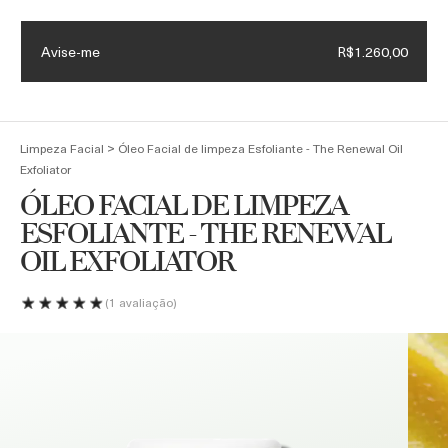
Necessaire exclusiva + Luxury Roller em compras acima de
R$4.500
Avise-me
R$1.260,00
(
0
)
>
Limpeza Facial
Óleo Facial de limpeza Esfoliante - The Renewal Oil
Exfoliator
ÓLEO FACIAL DE LIMPEZA
ESFOLIANTE - THE RENEWAL
OIL EXFOLIATOR
1 avaliação