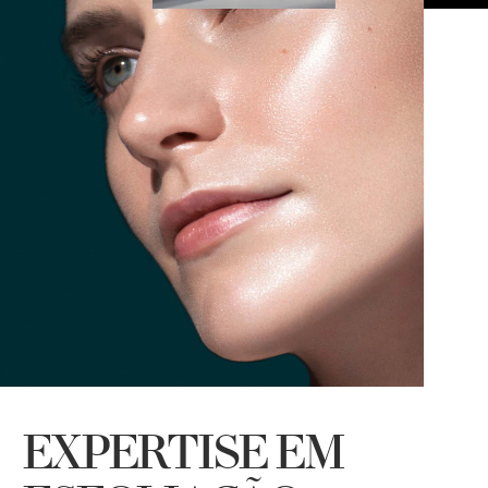
D
i
EXPERTISE EM