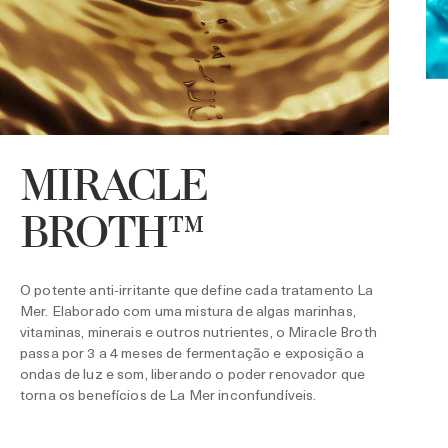
MIRACLE
BROTH™
E
s
m
r
O potente anti-irritante que define cada tratamento La
a
Mer. Elaborado com uma mistura de algas marinhas,
vitaminas, minerais e outros nutrientes, o Miracle Broth
passa por 3 a 4 meses de fermentação e exposição a
ondas de luz e som, liberando o poder renovador que
torna os benefícios de La Mer inconfundíveis.