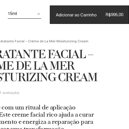
Conta
15ml
R$995,00
Adicionar ao Carrinho
CARRINHO
(
0
)
idratante Facial – Crème de La Mer Moisturizing Cream
ATANTE FACIAL –
ME DE LA MER
STURIZING CREAM
1 avaliação
 com um ritual de aplicação
 Este creme facial rico ajuda a curar
mento e energiza a reparação para