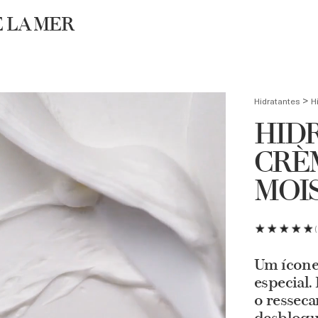
Necessaire exclusiva + Luxury Roller em compras acima de R$4.500
E LA MER
UBRA
BUSCA
>
Hidratantes
H
HIDR
CRÈ
MOI
Um ícone
especial.
o resseca