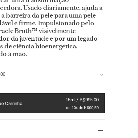
ear uma transformação
cedora. Usado diariamente, ajuda a
a barreira da pele para uma pele
ável e firme. Impulsionado pelo
racle Broth™ visivelmente
dor da juventude e por um legado
s de ciência bioenergética.
do à mão.
,00
15ml / R$995,00
ao Carrinho
ou 10x de R$99,50