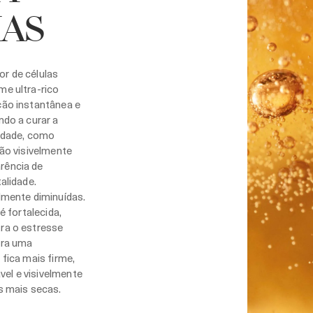
IAS
r de células
me ultra-rico
ção instantânea e
ndo a curar a
lidade, como
são visivelmente
rência de
talidade.
elmente diminuídas.
 é fortalecida,
ra o estresse
ara uma
 fica mais firme,
el e visivelmente
es mais secas.