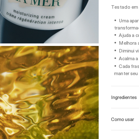
Testado em 
Uma apar
transforma
Ajuda a cu
Melhora a
Diminui v
Acalma a 
Cada fras
manter seu e
Ingredientes
Como usar