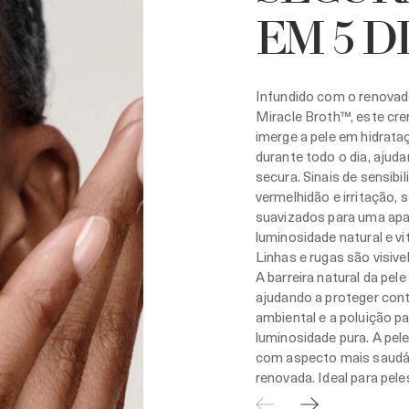
EM 5 D
Infundido com o renovado
Miracle Broth™, este cre
imerge a pele em hidrata
durante todo o dia, ajuda
secura. Sinais de sensibi
vermelhidão e irritação, 
suavizados para uma apa
luminosidade natural e vi
Linhas e rugas são visiv
A barreira natural da pele
ajudando a proteger cont
ambiental e a poluição p
luminosidade pura. A pele
com aspecto mais saudáv
renovada. Ideal para pel