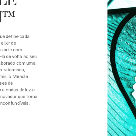
LE
H™
que define cada
lixir de
 a pele com
-la de volta ao seu
laborado com uma
s, vitaminas,
tes, o Miracle
eses de
 a ondas de luz e
enovador que torna
inconfundíveis.