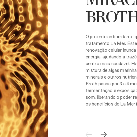
MIRAC
BROT
O potente anti-irritante 
tratamento La Mer. Este e
renovação celular inunda
energia, ajudando a trazê
centro mais saudável. E
mistura de algas marinha
minerais e outros nutrien
Broth passa por 3 a 4 m
fermentação e exposição
som, liberando o poder r
os benefícios de La Mer 