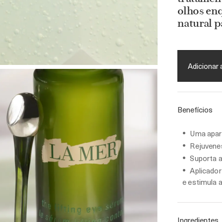
olhos enq
natural p
Adicionar 
Benefícios
Uma apar
Rejuvenes
Suporta a 
Aplicador
e estimula 
Ingredientes