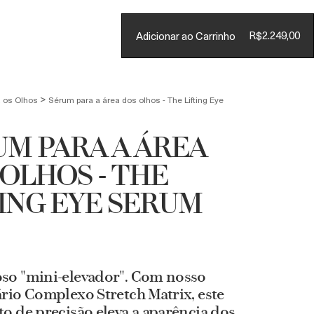
Conta
R$2.249,00
Adicionar ao Carrinho
CARRINHO
(
0
)
>
a os Olhos
Sérum para a área dos olhos - The Lifting Eye
UM PARA A ÁREA
OLHOS - THE
ING EYE SERUM
so "mini-elevador". Com nosso
rio Complexo Stretch Matrix, este
o de precisão eleva a aparência dos