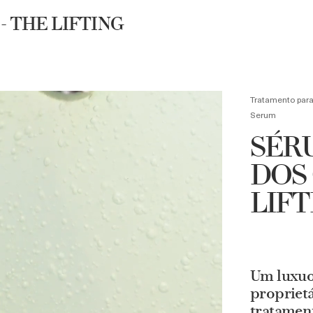
Necessaire exclusiva + Luxury Roller em compras acima de R$4.500
- THE LIFTING
UBRA
BUSCA
Tratamento par
Serum
SÉR
DOS 
LIFT
Um luxuo
proprietá
tratament