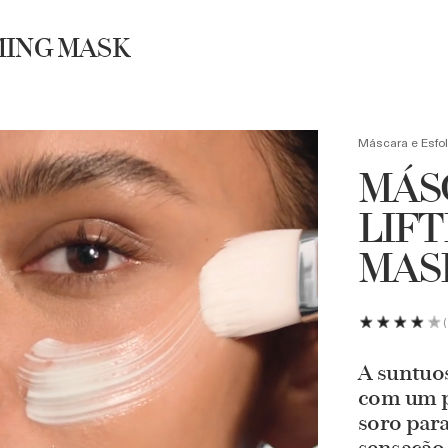
Necessaire exclusiva + Luxury Roller em compras acima de R$4.500
MING MASK
UBRA
BUSCA
Máscara e Esfol
MÁS
LIFT
MAS
A suntuo
com um p
soro par