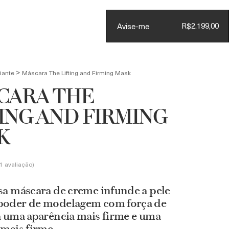
Conta
R$2.199,00
Avise-me
CARRINHO
(
0
)
>
iante
Máscara The Lifting and Firming Mask
CARA THE
ING AND FIRMING
K
1 avaliação
sa máscara de creme infunde a pele
oder de modelagem com força de
a uma aparência mais firme e uma