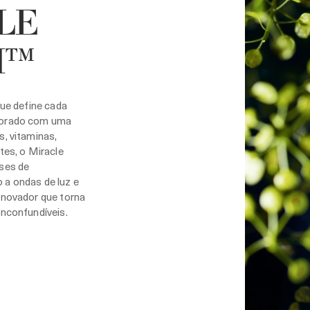
LE
H™
que define cada
borado com uma
s, vitaminas,
tes, o Miracle
eses de
 a ondas de luz e
enovador que torna
inconfundíveis.