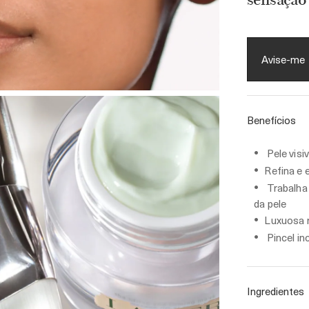
sensação 
Avise-me
Benefícios
Pele visi
Refina e 
Trabalha 
da pele
Luxuosa 
Pincel i
Ingredientes