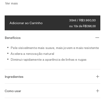
Ver mais
aumentar a energia natural e uma dose
adicional de Miracle Broth™ de renovação
celular, a pele recupera uma aparência de
30ml / R$3.960,00
resiliência e juventude.
Adicionar ao Carrinho
ou 10x de R$396,00
Benefícios
Pele visivelmente mais suave, mais jovem e mais resistente
Acelera a renovação natural
Diminui rapidamente a aparência de linhas e rugas
Ingredientes
Como usar