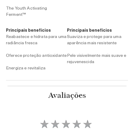
The Youth Activating
Ferment™
Principais benefícios
Principais benefícios
Reabastece e hidrata para uma
Suaviza e protege para uma
radiância fresca
aparência mais resistente
Oferece proteção antioxidante
Pele visivelmente mais suave e
rejuvenescida
Energiza e revitaliza
30ml / R$2.600,00
30ml / R$3.960,00
Avaliações
ou 10x de R$260,00
ou 10x de R$396,00
Adicionar ao Carrinho
Adicionar ao Carrinho