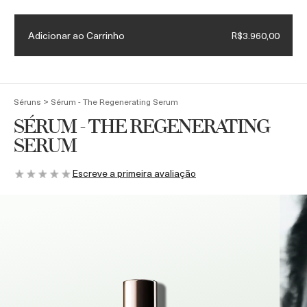
Necessaire exclusiva + Luxury Roller em compras acima de
R$4.500
Adicionar ao Carrinho
R$3.960,00
(
0
)
>
Séruns
Sérum - The Regenerating Serum
SÉRUM - THE REGENERATING
SERUM
Escreve a primeira avaliação