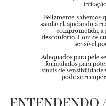
irritaçã
Felizmente, sabemos qu
saudável, ajudando a res
comprometida, a p
desconforto. Com os cui
sensível po
Adequados para pele se
formulados para potenc
sinais de sensibilidade 
pode se recupera
ENTENDENDO 