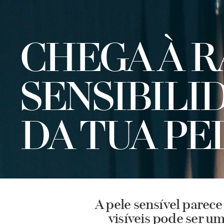
CHEGA À R
SENSIBILI
DA TUA PE
A pele sensível parec
visíveis pode ser u