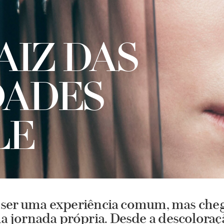
AIZ DAS
DADES
LE
e ser uma experiência comum, mas chegar
ma jornada própria. Desde a descoloraç