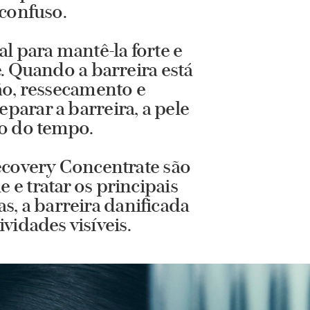
 confuso.
l para mantê-la forte e
e. Quando a barreira está
ão, ressecamento e
parar a barreira, a pele
go do tempo.
ecovery Concentrate são
 e tratar os principais
as, a barreira danificada
vidades visíveis.