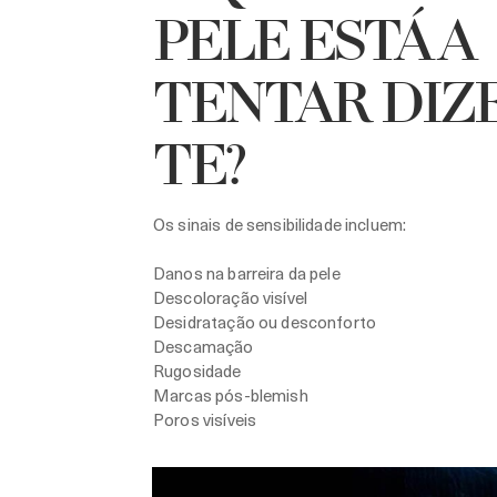
PELE ESTÁ A
TENTAR DIZ
TE?
Os sinais de sensibilidade incluem:
Danos na barreira da pele
Descoloração visível
Desidratação ou desconforto
Descamação
Rugosidade
Marcas pós-blemish
Poros visíveis