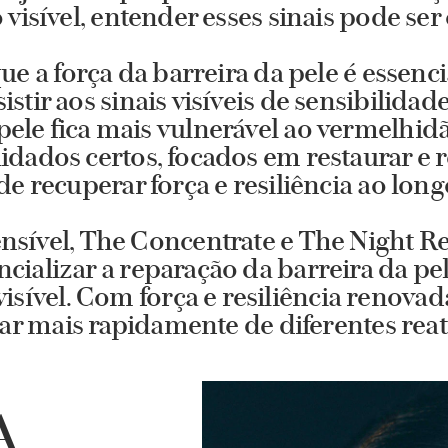
o visível, entender esses sinais pode ser
e a força da barreira da pele é essencia
istir aos sinais visíveis de sensibilidad
ele fica mais vulnerável ao vermelhid
dados certos, focados em restaurar e re
de recuperar força e resiliência ao lon
nsível, The Concentrate e The Night R
ializar a reparação da barreira da pele
visível. Com força e resiliência renovad
r mais rapidamente de diferentes reati
A