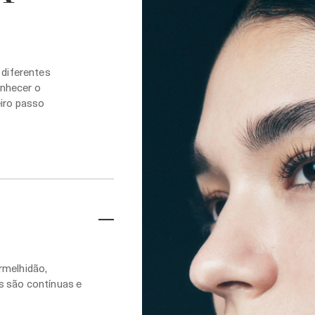
 diferentes
onhecer o
eiro passo
rmelhidão,
s são contínuas e