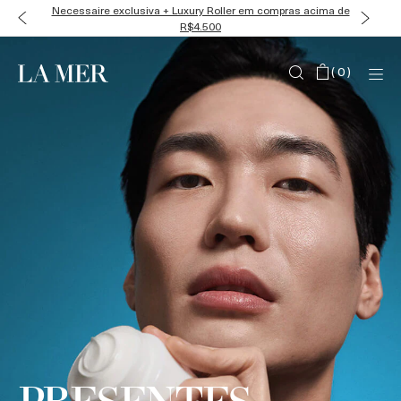
Necessaire exclusiva + Luxury Roller em compras acima de
R$4.500
(
0
)