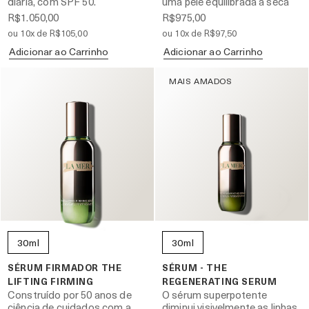
diária, com SPF 50.
uma pele equilibrada a seca
R$1.050,00
R$975,00
ou 10x de R$105,00
ou 10x de R$97,50
Adicionar ao Carrinho
Adicionar ao Carrinho
MAIS AMADOS
30ml
30ml
SÉRUM FIRMADOR THE
SÉRUM - THE
LIFTING FIRMING
REGENERATING SERUM
Construído por 50 anos de
O sérum superpotente
ciência de cuidados com a
diminui visivelmente as linhas