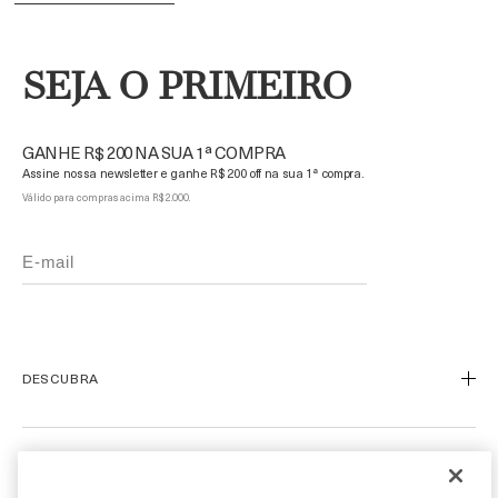
SEJA O PRIMEIRO
GANHE R$ 200 NA SUA 1ª COMPRA
Assine nossa newsletter e ganhe R$ 200 off na sua 1ª compra.
Válido para compras acima R$ 2.000.
DESCUBRA
Nosso Legado
Nossa Arte
ATENDIMENTO AO CLIENTE